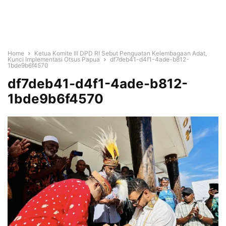
Home
Ketua Komite III DPD RI Sebut Penguatan Kelembagaan Adat,
Kunci Implementasi Otsus Papua
df7deb41-d4f1-4ade-b812-
1bde9b6f4570
df7deb41-d4f1-4ade-b812-
1bde9b6f4570