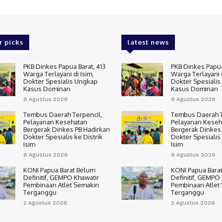
r picks
latest news
PKB Dinkes Papua Barat, 413
PKB Dinkes Papua
Warga Terlayani di Isim,
Warga Terlayani d
Dokter Spesialis Ungkap
Dokter Spesiali
Kasus Dominan
Kasus Dominan
6 Agustus 2026
6 Agustus 2026
Tembus Daerah Terpencil,
Tembus Daerah T
Pelayanan Kesehatan
Pelayanan Keseh
Bergerak Dinkes PB Hadirkan
Bergerak Dinkes
Dokter Spesialis ke Distrik
Dokter Spesialis 
Isim
Isim
6 Agustus 2026
6 Agustus 2026
KONI Papua Barat Belum
KONI Papua Bara
Definitif, GEMPO Khawatir
Definitif, GEMPO
Pembinaan Atlet Semakin
Pembinaan Atlet
Terganggu
Terganggu
2 Agustus 2026
2 Agustus 2026