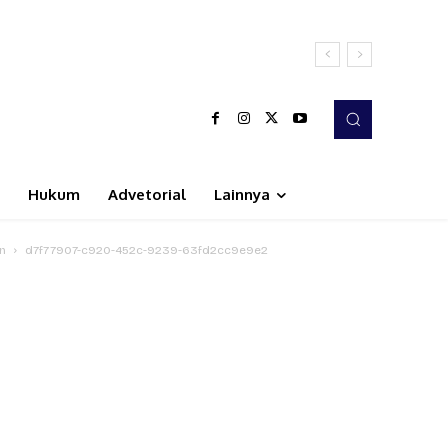
Hukum
Advetorial
Lainnya
n
d7f77907-c920-452c-9239-63fd2cc9e9e2