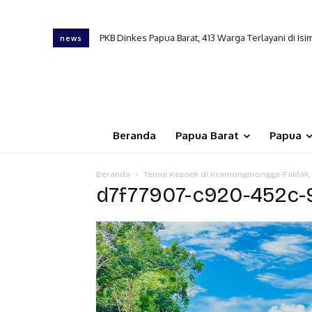
PKB Dinkes Papua Barat, 413 Warga Terlayani di I
news
Beranda
Papua Barat
Papua
Beranda
Temui Kepsek di Kramongmongga-Fakfak, 
d7f77907-c920-452c