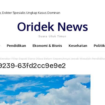
sim, Dokter Spesialis Ungkap Kasus Dominan
Oridek News
Suara Ufuk Timur
Pendidikan
Ekonomi & Bisnis
Kesehatan
Politik
Senator Filep Dapati Dana Otsus Belum Sepenuhnya Jawab Masalah Pendidika
-9239-63fd2cc9e9e2