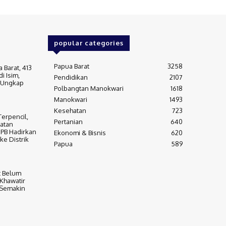
popular categories
Papua Barat
3258
 Barat, 413
i Isim,
Pendidikan
2107
s Ungkap
Polbangtan Manokwari
1618
Manokwari
1493
Kesehatan
723
erpencil,
Pertanian
640
atan
 PB Hadirkan
Ekonomi & Bisnis
620
ke Distrik
Papua
589
t Belum
 Khawatir
 Semakin