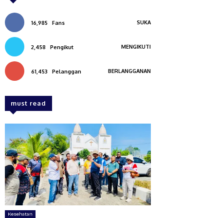
SUKA
16,985
Fans
MENGIKUTI
2,458
Pengikut
BERLANGGANAN
61,453
Pelanggan
must read
Kesehatan