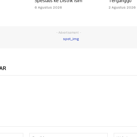
Spesialis ke Distrik Isim
Terganggu
6 Agustus 2026
2 Agustus 2026
- Advertisement -
AR
Nama:*
Email:*