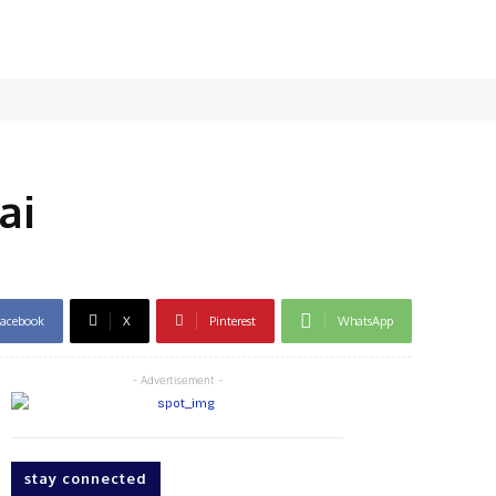
ai
acebook
X
Pinterest
WhatsApp
- Advertisement -
stay connected