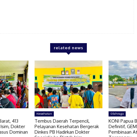
related news
Kesehatan
Olahraga
arat, 413
Tembus Daerah Terpencil,
KONI Papua B
 Isim, Dokter
Pelayanan Kesehatan Bergerak
Definitif, GE
Kasus Dominan
Dinkes PB Hadirkan Dokter
Pembinaan At