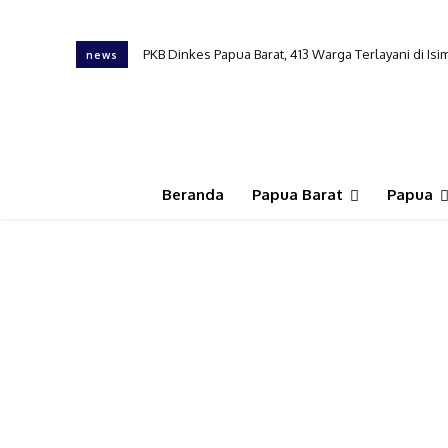
Tembus Daerah Terpencil, Pelayanan Kesehatan Ber
news
Beranda
Papua Barat
Papua