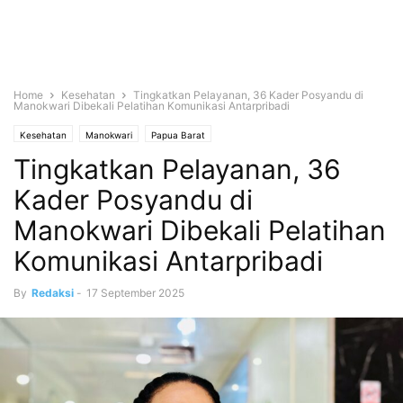
Home
Kesehatan
Tingkatkan Pelayanan, 36 Kader Posyandu di
Manokwari Dibekali Pelatihan Komunikasi Antarpribadi
Kesehatan
Manokwari
Papua Barat
Tingkatkan Pelayanan, 36
Kader Posyandu di
Manokwari Dibekali Pelatihan
Komunikasi Antarpribadi
By
Redaksi
-
17 September 2025