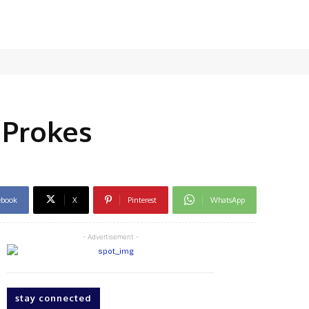
 Prokes
ebook
X
Pinterest
WhatsApp
- Advertisement -
stay connected