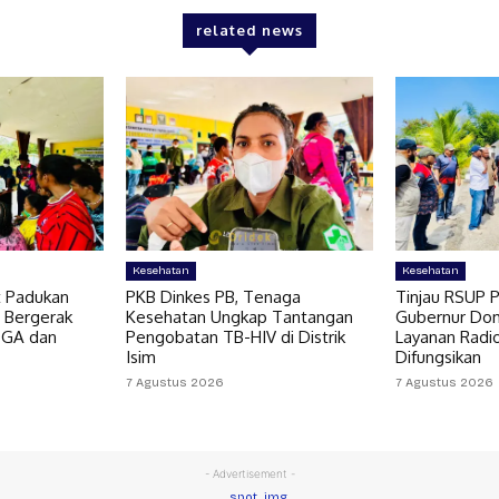
related news
Kesehatan
Kesehatan
t Padukan
PKB Dinkes PB, Tenaga
Tinjau RSUP P
 Bergerak
Kesehatan Ungkap Tantangan
Gubernur Do
OGA dan
Pengobatan TB-HIV di Distrik
Layanan Radi
Isim
Difungsikan
7 Agustus 2026
7 Agustus 2026
- Advertisement -