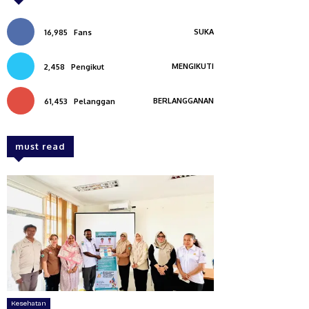
SUKA
16,985
Fans
MENGIKUTI
2,458
Pengikut
BERLANGGANAN
61,453
Pelanggan
must read
Kesehatan