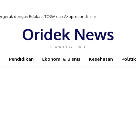
erak dengan Edukasi TOGA dan Akupresur di Isim
n Pengobatan TB-HIV di Distrik Isim
Oridek News
Suara Ufuk Timur
Pendidikan
Ekonomi & Bisnis
Kesehatan
Politik