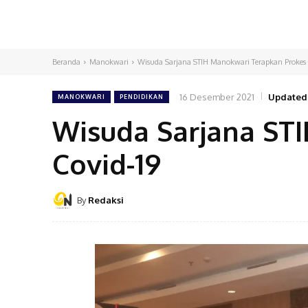
Beranda
Manokwari
Wisuda Sarjana STIH Manokwari Terapkan Prokes 
16 Desember 2021
Updated
MANOKWARI
PENDIDIKAN
Wisuda Sarjana ST
Covid-19
By
Redaksi