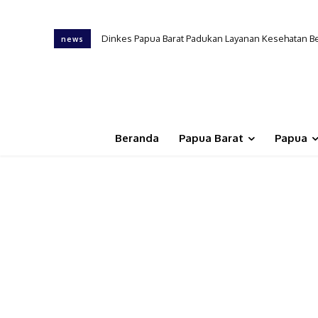
Dinkes Papua Barat Padukan Layanan Kesehatan Berg
PKB Dinkes PB, Tenaga Kesehatan Ungkap Tantanga
news
Beranda
Papua Barat
Papua