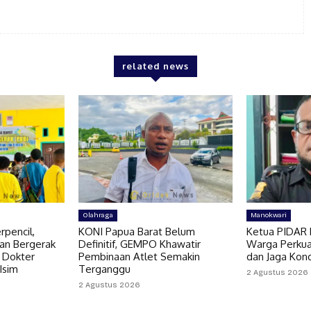
related news
Olahraga
Manokwari
pencil,
KONI Papua Barat Belum
Ketua PIDAR 
an Bergerak
Definitif, GEMPO Khawatir
Warga Perkua
 Dokter
Pembinaan Atlet Semakin
dan Jaga Kon
 Isim
Terganggu
2 Agustus 2026
2 Agustus 2026