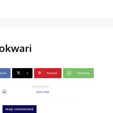
okwari
ebook
X
Pinterest
WhatsApp
- Advertisement -
stay connected