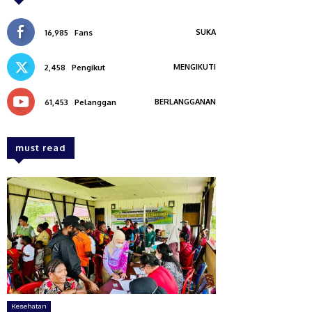
SUKA
16,985
Fans
MENGIKUTI
2,458
Pengikut
BERLANGGANAN
61,453
Pelanggan
must read
Kesehatan