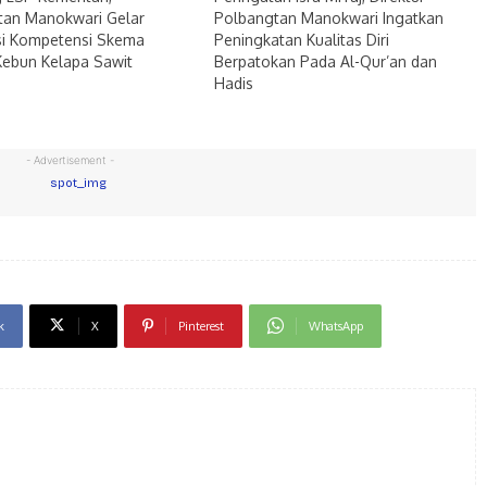
tan Manokwari Gelar
Polbangtan Manokwari Ingatkan
asi Kompetensi Skema
Peningkatan Kualitas Diri
Kebun Kelapa Sawit
Berpatokan Pada Al-Qur’an dan
Hadis
- Advertisement -
k
X
Pinterest
WhatsApp