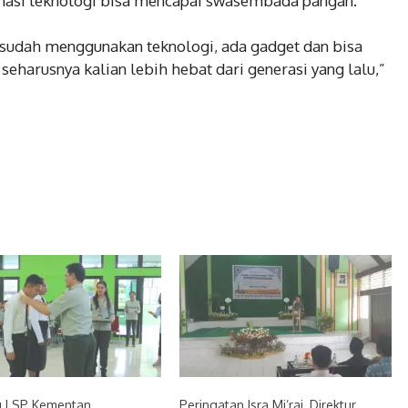
masi teknologi bisa mencapai swasembada pangan.”
 sudah menggunakan teknologi, ada gadget dan bisa
seharusnya kalian lebih hebat dari generasi yang lalu,”
 LSP Kementan,
Peringatan Isra Mi’raj, Direktur