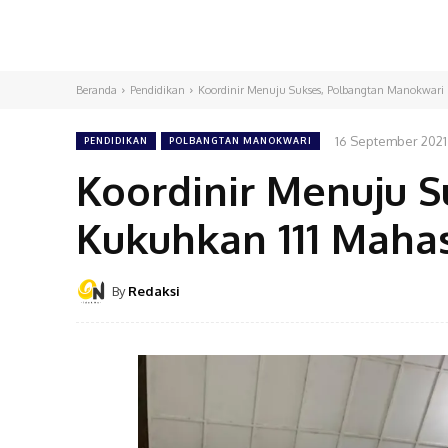
Beranda
Pendidikan
Koordinir Menuju Sukses, Polbangtan Manokwari
16 September 2021
PENDIDIKAN
POLBANGTAN MANOKWARI
Koordinir Menuju 
Kukuhkan 111 Maha
By
Redaksi