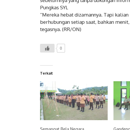
sebelumnya yang tanpa dukungan infor
Pungkas SYL
“Mereka hebat dizamannya. Tapi kalian
berhubungan setiap saat, bahkan menit, 
tegasnya. (RR/ON)
0
Terkait
Semangat Bela Negara,
Gandeng