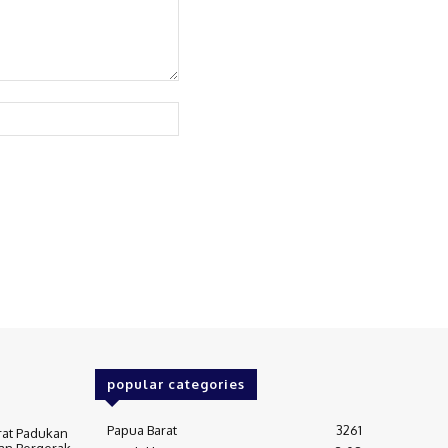
Website:
popular categories
Papua Barat
3261
rat Padukan
an Bergerak