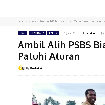
Beranda
Biak
Ambil Alih PSBS Biak, Bupati Minta Pemain Patuhi Atur
16 Juni 2019
Updated:
19 Ju
BIAK
OLAHRAGA
PAPUA
Ambil Alih PSBS Bi
Patuhi Aturan
By
Redaksi