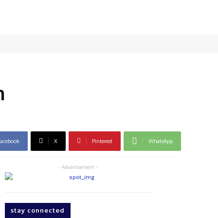
n
acebook
X
Pinterest
WhatsApp
- Advertisement -
stay connected