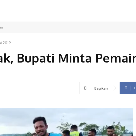
an
ni 2019
ak, Bupati Minta Pemai
F
Bagikan