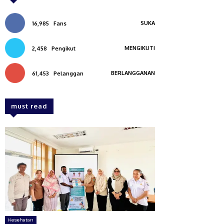
SUKA
16,985
Fans
MENGIKUTI
2,458
Pengikut
BERLANGGANAN
61,453
Pelanggan
must read
Kesehatan