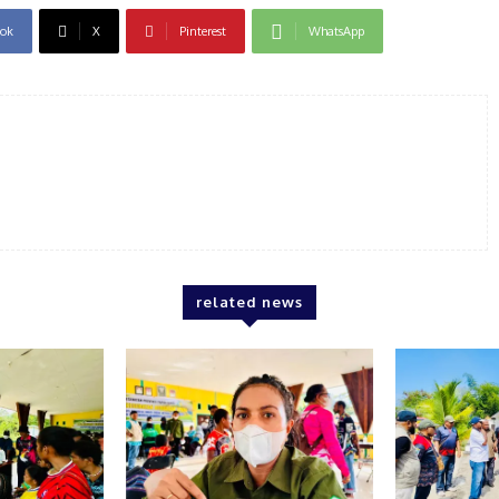
ok
X
Pinterest
WhatsApp
related news