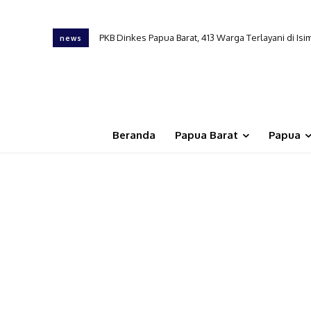
PKB Dinkes Papua Barat, 413 Warga Terlayani di Isim
Tembus Daerah Terpencil, Pelayanan Kesehatan Ber
news
Beranda
Papua Barat
Papua