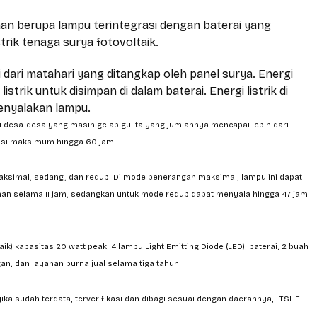
 berupa lampu terintegrasi dengan baterai yang
rik tenaga surya fotovoltaik.
dari matahari yang ditangkap oleh panel surya. Energi
strik untuk disimpan di dalam baterai. Energi listrik di
menyalakan lampu.
desa-desa yang masih gelap gulita yang jumlahnya mencapai lebih dari
rasi maksimum hingga 60 jam.
ksimal, sedang, dan redup. Di mode penerangan maksimal, lampu ini dapat
an selama 11 jam, sedangkan untuk mode redup dapat menyala hingga 47 jam
) kapasitas 20 watt peak, 4 lampu Light Emitting Diode (LED), baterai, 2 buah
n, dan layanan purna jual selama tiga tahun.
ika sudah terdata, terverifikasi dan dibagi sesuai dengan daerahnya, LTSHE