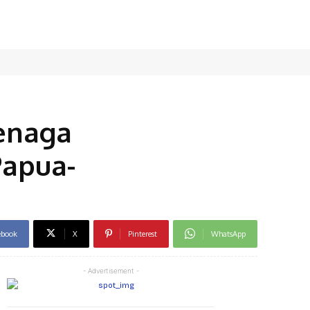
enaga
Papua-
ebook
X
Pinterest
WhatsApp
- Advertisement -