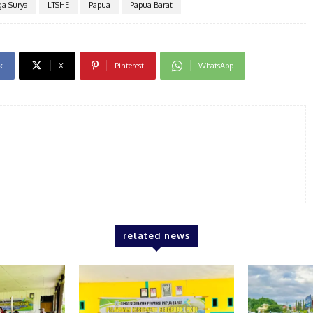
a Surya
LTSHE
Papua
Papua Barat
k
X
Pinterest
WhatsApp
related news