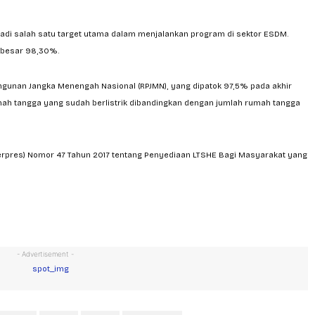
njadi salah satu target utama dalam menjalankan program di sektor ESDM.
 sebesar 98,30%.
ngunan Jangka Menengah Nasional (RPJMN), yang dipatok 97,5% pada akhir
umah tangga yang sudah berlistrik dibandingkan dengan jumlah rumah tangga
Perpres) Nomor 47 Tahun 2017 tentang Penyediaan LTSHE Bagi Masyarakat yang
- Advertisement -