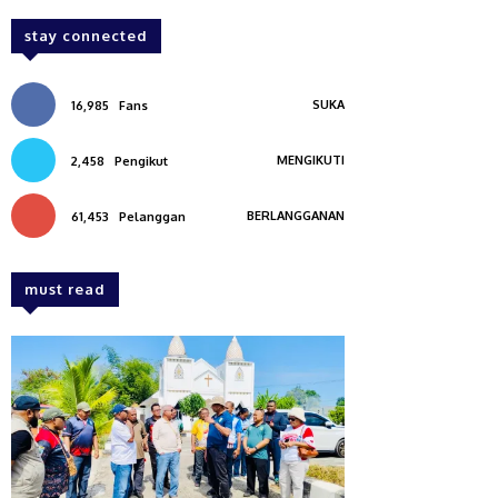
stay connected
SUKA
16,985
Fans
MENGIKUTI
2,458
Pengikut
BERLANGGANAN
61,453
Pelanggan
must read