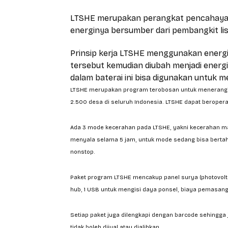
LTSHE merupakan perangkat pencahayaan
energinya bersumber dari pembangkit list
Prinsip kerja LTSHE menggunakan energi 
tersebut kemudian diubah menjadi energi li
dalam baterai ini bisa digunakan untuk 
LTSHE merupakan program terobosan untuk menerangi 
2.500 desa di seluruh Indonesia. LTSHE dapat berope
Ada 3 mode kecerahan pada LTSHE, yakni kecerahan ma
menyala selama 5 jam, untuk mode sedang bisa bertah
nonstop.
Paket program LTSHE mencakup panel surya (photovoltaik
hub, 1 USB untuk mengisi daya ponsel, biaya pemasanga
Setiap paket juga dilengkapi dengan barcode sehingga j
tidak boleh dijual atau dialihkan.