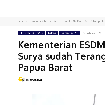
Beranda
Ekonomi & Bisnis
Kementerian ESDM Klaim 79.556 Lampu Tenag
5 Februari 2019
EKONOMI & BISNIS
PAPUA
PAPUA BARAT
Kementerian ESDM
Surya sudah Terang
Papua Barat
By
Redaksi