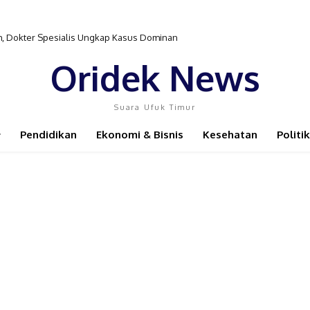
, Dokter Spesialis Ungkap Kasus Dominan
gerak Dinkes PB Hadirkan Dokter Spesialis ke Distrik Isim
Oridek News
Suara Ufuk Timur
Pendidikan
Ekonomi & Bisnis
Kesehatan
Politik