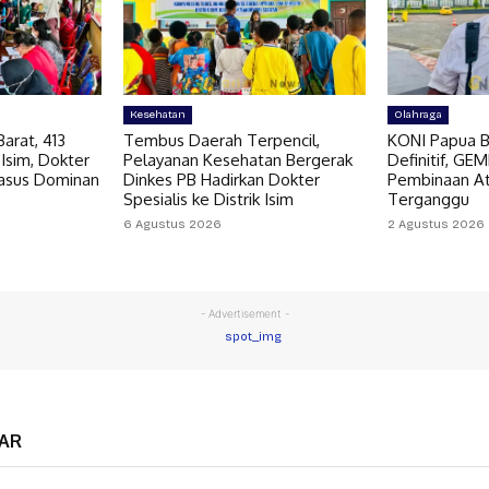
Kesehatan
Olahraga
arat, 413
Tembus Daerah Terpencil,
KONI Papua B
 Isim, Dokter
Pelayanan Kesehatan Bergerak
Definitif, GE
Kasus Dominan
Dinkes PB Hadirkan Dokter
Pembinaan At
Spesialis ke Distrik Isim
Terganggu
6 Agustus 2026
2 Agustus 2026
- Advertisement -
AR