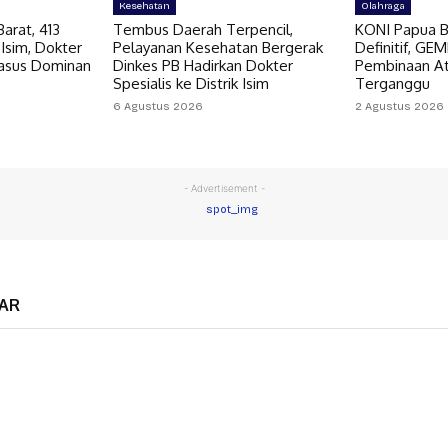
Kesehatan
Olahraga
arat, 413
Tembus Daerah Terpencil,
KONI Papua B
 Isim, Dokter
Pelayanan Kesehatan Bergerak
Definitif, GE
Kasus Dominan
Dinkes PB Hadirkan Dokter
Pembinaan At
Spesialis ke Distrik Isim
Terganggu
6 Agustus 2026
2 Agustus 2026
- Advertisement -
AR