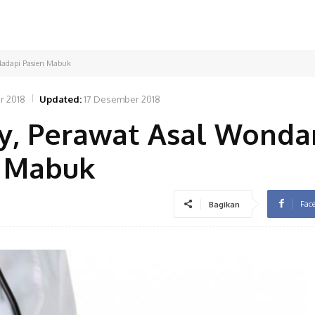
Hadapi Pasien Mabuk
r 2018
Updated:
17 Desember 2018
ay, Perawat Asal Wond
n Mabuk
Fac
Bagikan