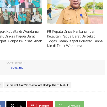
pak Rubella di Wondama
Plt Kepala Dinas Perikanan dan
ak, Dinkes Papua Barat
Kelautan Papua Barat Bertekad
epat’ Genjot Imunisasi Anak
Tegas Hadapi Kapal Berlayar Tanpa
Izin di Teluk Wondama
- Advertisement -
y
#Perawat Asal Wondama saat Hadapi Pasien Mabuk
k
X
Pinterest
WhatsApp