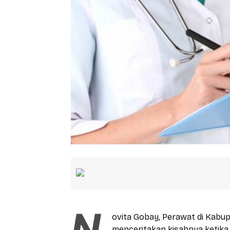
N
ovita Gobay, Perawat di Kabup
menceritakan kisahnya ketik