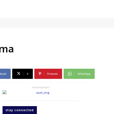
ama
ebook
X
Pinterest
WhatsApp
- Advertisement -
stay connected