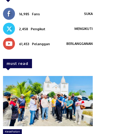
SUKA
16,985
Fans
MENGIKUTI
2,458
Pengikut
BERLANGGANAN
61,453
Pelanggan
must read
Kesehatan