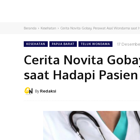
Beranda
Kesehatan
Cerita Novita Gobay, Perawat Asal Wondama saat 
17 Desembe
KESEHATAN
PAPUA BARAT
TELUK WONDAMA
Cerita Novita Gob
saat Hadapi Pasie
By
Redaksi