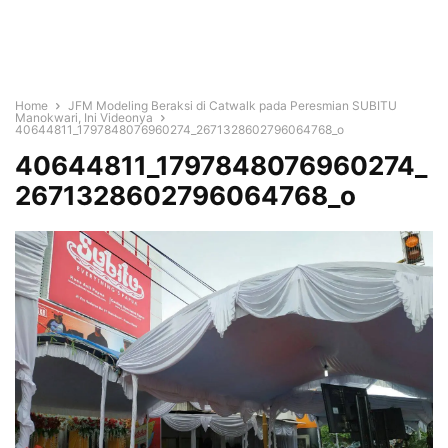
Home
JFM Modeling Beraksi di Catwalk pada Peresmian SUBITU
Manokwari, Ini Videonya
40644811_1797848076960274_2671328602796064768_o
40644811_1797848076960274_
2671328602796064768_o