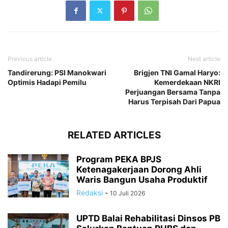
Previous article
Next article
Tandirerung: PSI Manokwari
Brigjen TNI Gamal Haryo:
Optimis Hadapi Pemilu
Kemerdekaan NKRI
Perjuangan Bersama Tanpa
Harus Terpisah Dari Papua
RELATED ARTICLES
Program PEKA BPJS
Ketenagakerjaan Dorong Ahli
Waris Bangun Usaha Produktif
Redaksi
-
10 Juli 2026
UPTD Balai Rehabilitasi Dinsos PB