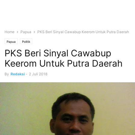
Home
Papua
PKS Beri Sinyal Cawabup Keerom Untuk Putra Daerah
Papua
Politik
PKS Beri Sinyal Cawabup
Keerom Untuk Putra Daerah
By
Redaksi
-
2 Juli 2018