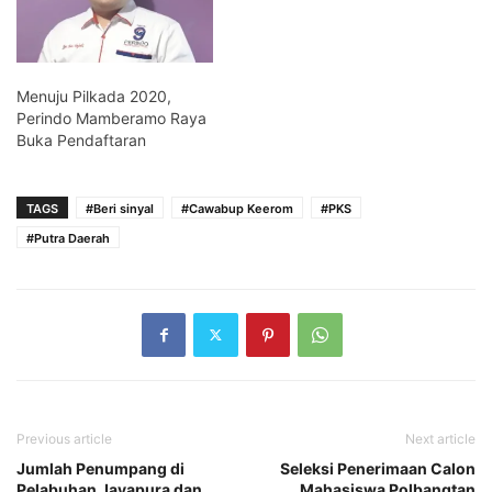
Menuju Pilkada 2020,
Perindo Mamberamo Raya
Buka Pendaftaran
TAGS
#Beri sinyal
#Cawabup Keerom
#PKS
#Putra Daerah
Previous article
Next article
Jumlah Penumpang di
Seleksi Penerimaan Calon
Pelabuhan Jayapura dan
Mahasiswa Polbangtan