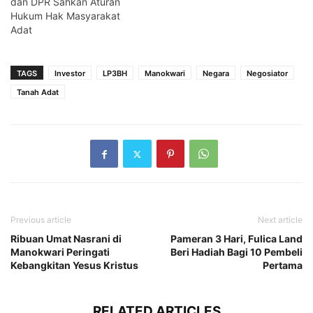
dan DPR Sahkan Aturan
Hukum Hak Masyarakat
Adat
TAGS
Investor
LP3BH
Manokwari
Negara
Negosiator
Tanah Adat
Previous article
Next article
Ribuan Umat Nasrani di
Pameran 3 Hari, Fulica Land
Manokwari Peringati
Beri Hadiah Bagi 10 Pembeli
Kebangkitan Yesus Kristus
Pertama
RELATED ARTICLES