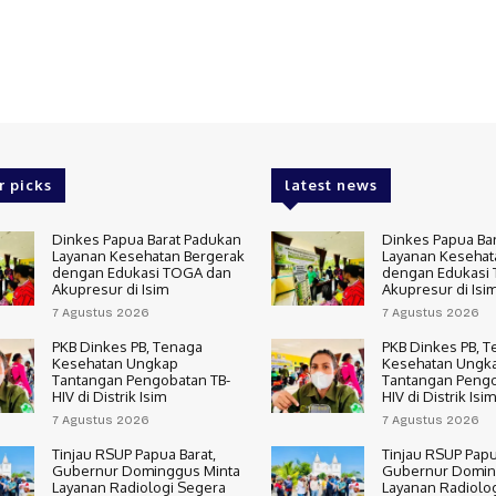
r picks
latest news
Dinkes Papua Barat Padukan
Dinkes Papua Ba
Layanan Kesehatan Bergerak
Layanan Kesehat
dengan Edukasi TOGA dan
dengan Edukasi
Akupresur di Isim
Akupresur di Isi
7 Agustus 2026
7 Agustus 2026
PKB Dinkes PB, Tenaga
PKB Dinkes PB, 
Kesehatan Ungkap
Kesehatan Ungk
Tantangan Pengobatan TB-
Tantangan Pengo
HIV di Distrik Isim
HIV di Distrik Isim
7 Agustus 2026
7 Agustus 2026
Tinjau RSUP Papua Barat,
Tinjau RSUP Papu
Gubernur Dominggus Minta
Gubernur Domin
Layanan Radiologi Segera
Layanan Radiolo