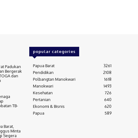
popular categories
Papua Barat
3261
rat Padukan
an Bergerak
Pendidikan
2108
 TOGA dan
Polbangtan Manokwari
1618
m
Manokwari
1493
Kesehatan
726
Tenaga
Pertanian
640
ap
batan TB-
Ekonomi & Bisnis
620
Papua
589
a Barat,
ggus Minta
gi Segera