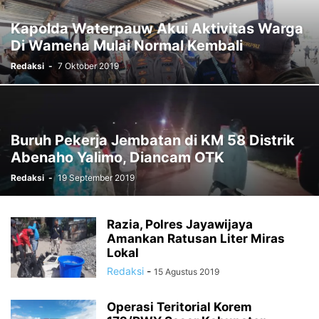
RELIGI
SOCCER
SORONG
SORONG SELATAN
SOSIAL
Kapolda Waterpauw Akui Aktivitas Warga
SPORTS
STTP MANOKWARI
SUARA DARI KAMPUNG
SUPIORI
Di Wamena Mulai Normal Kembali
TAK BERKATEGORI
TAMBRAUW
TEKNOLOGI
TELUK BINTUNI
Redaksi
-
7 Oktober 2019
TELUK WONDAMA
TIMIKA
VIDEO
WAMENA
Buruh Pekerja Jembatan di KM 58 Distrik
Abenaho Yalimo, Diancam OTK
Redaksi
-
19 September 2019
Razia, Polres Jayawijaya
Amankan Ratusan Liter Miras
Lokal
Redaksi
-
15 Agustus 2019
Operasi Teritorial Korem