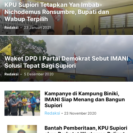
KPU Supiori Tetapkan Yan Imbab-
RELIGI
SOCCER
SORONG
SORONG SELATAN
SOSIAL
Nichodemus Ronsumbre, Bupati dan
SPORTS
STTP MANOKWARI
SUARA DARI KAMPUNG
SUPIORI
Wabup Terpilih
TAK BERKATEGORI
TAMBRAUW
TEKNOLOGI
TELUK BINTUNI
Redaksi
-
23 Januari 2021
TELUK WONDAMA
TIMIKA
VIDEO
WAMENA
Waket DPD I Partai Demokrat Sebut IMANI
Solusi Tepat Bagi Supiori
Redaksi
-
5 Desember 2020
Kampanye di Kampung Biniki,
IMANI Siap Menang dan Bangun
Supiori
Redaksi
-
23 November 2020
Bantah Pemberitaan, KPU Supiori