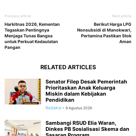
Previous article
Next article
Harkitnas 2026, Kementan
Berikut Harga LPG
Tegaskan Pentingnya
Nonsubsidi di Manokwari,
Menjaga Tunas Bangsa
Pertamina Pastikan Stok
untuk Perkuat Kedaulatan
Aman
Pangan
RELATED ARTICLES
Senator Filep Desak Pemerintah
Prioritaskan Anak Keluarga
Miskin dalam Kebijakan
Pendidikan
Redaksi
-
9 Agustus 2026
Sambangi RSUD Elia Waran,
Dinkes PB Sosialisasi Skema dan
Sasaran Program...