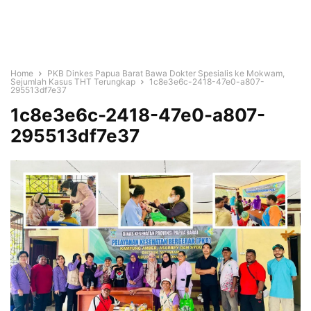
Home
PKB Dinkes Papua Barat Bawa Dokter Spesialis ke Mokwam,
Sejumlah Kasus THT Terungkap
1c8e3e6c-2418-47e0-a807-
295513df7e37
1c8e3e6c-2418-47e0-a807-
295513df7e37