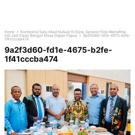
Home
Konferensi Satu Abad Nubuat IS Kijne, Senator Filep Wamafma:
Injil Jadi Dasar Bangun Masa Depan Papua
9a2f3d60-fd1e-4675-b2fe-
1f41cccba474
9a2f3d60-fd1e-4675-b2fe-
1f41cccba474