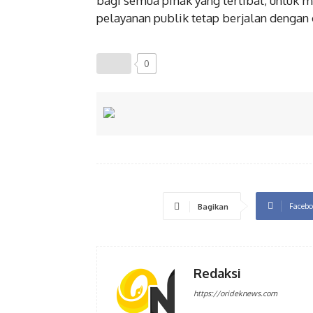
bagi semua pihak yang terlibat, untuk
pelayanan publik tetap berjalan denga
0
Facebo
Bagikan
Redaksi
https://orideknews.com