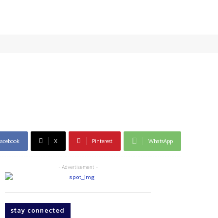
acebook
X
Pinterest
WhatsApp
- Advertisement -
stay connected