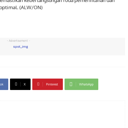
 memastikan keberlangsungan roda pemerintahan dan
n optimal. (ALW/ON)
- Advertisement -
ok
X
Pinterest
WhatsApp