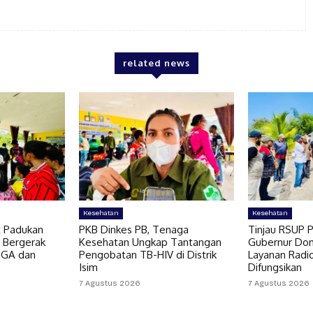
related news
Kesehatan
Kesehatan
t Padukan
PKB Dinkes PB, Tenaga
Tinjau RSUP P
 Bergerak
Kesehatan Ungkap Tantangan
Gubernur Do
OGA dan
Pengobatan TB-HIV di Distrik
Layanan Radi
Isim
Difungsikan
7 Agustus 2026
7 Agustus 2026