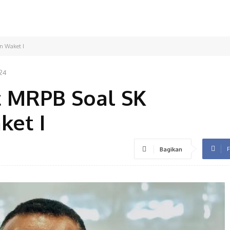
an Waket I
24
at MRPB Soal SK
ket I
F
Bagikan