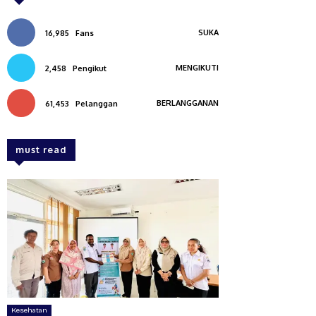
SUKA
16,985
Fans
MENGIKUTI
2,458
Pengikut
BERLANGGANAN
61,453
Pelanggan
must read
Kesehatan