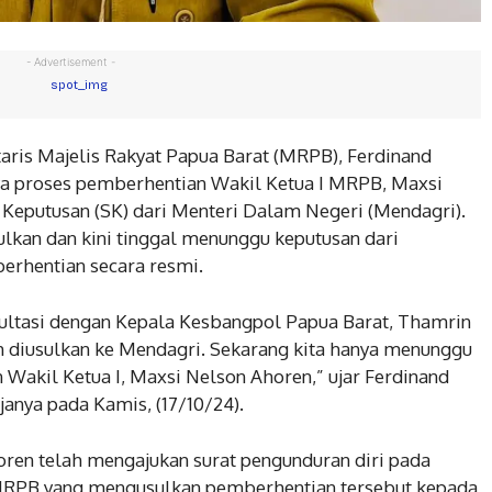
- Advertisement -
aris Majelis Rakyat Papua Barat (MRPB), Ferdinand
wa proses pemberhentian Wakil Ketua I MRPB, Maxsi
Keputusan (SK) dari Menteri Dalam Negeri (Mendagri).
ulkan dan kini tinggal menunggu keputusan dari
erhentian secara resmi.
ultasi dengan Kepala Kesbangpol Papua Barat, Thamrin
 diusulkan ke Mendagri. Sekarang kita hanya menunggu
 Wakil Ketua I, Maxsi Nelson Ahoren,” ujar Ferdinand
janya pada Kamis, (17/10/24).
ren telah mengajukan surat pengunduran diri pada
i MRPB yang mengusulkan pemberhentian tersebut kepada