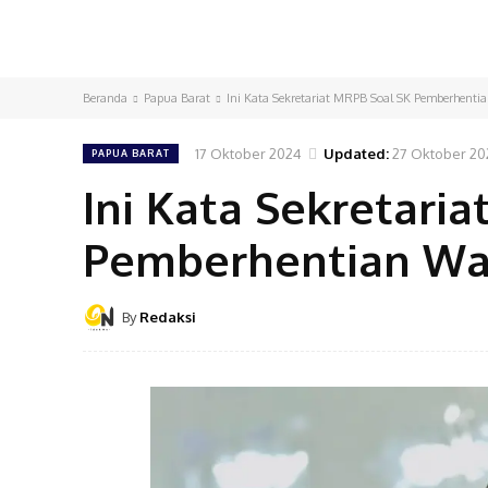
Beranda
Papua Barat
Ini Kata Sekretariat MRPB Soal SK Pemberhenti
17 Oktober 2024
Updated:
27 Oktober 20
PAPUA BARAT
Ini Kata Sekretari
Pemberhentian Wa
By
Redaksi