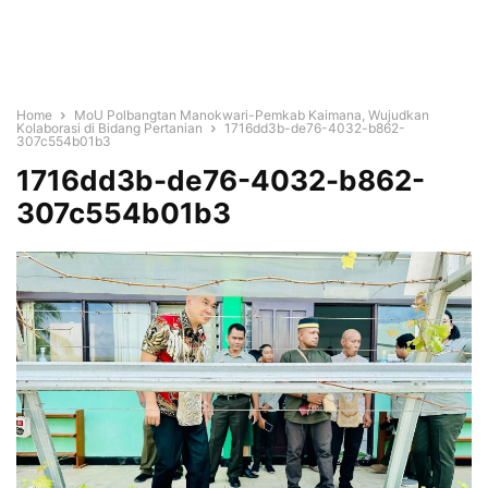
Home
MoU Polbangtan Manokwari-Pemkab Kaimana, Wujudkan
Kolaborasi di Bidang Pertanian
1716dd3b-de76-4032-b862-
307c554b01b3
1716dd3b-de76-4032-b862-
307c554b01b3