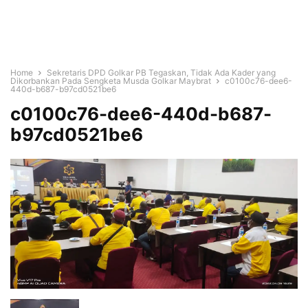
Home
Sekretaris DPD Golkar PB Tegaskan, Tidak Ada Kader yang
Dikorbankan Pada Sengketa Musda Golkar Maybrat
c0100c76-dee6-
440d-b687-b97cd0521be6
c0100c76-dee6-440d-b687-
b97cd0521be6