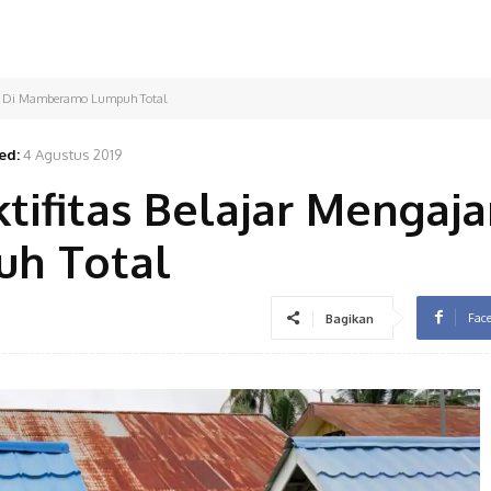
jar Di Mamberamo Lumpuh Total
ed:
4 Agustus 2019
tifitas Belajar Mengaja
h Total
Fac
Bagikan