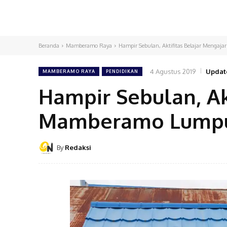
Beranda
Mamberamo Raya
Hampir Sebulan, Aktifitas Belajar Menga
4 Agustus 2019
Updat
MAMBERAMO RAYA
PENDIDIKAN
Hampir Sebulan, Ak
Mamberamo Lumpu
By
Redaksi