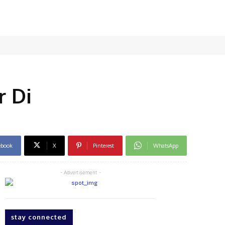
r Di
ebook
X
Pinterest
WhatsApp
- Advertisement -
stay connected