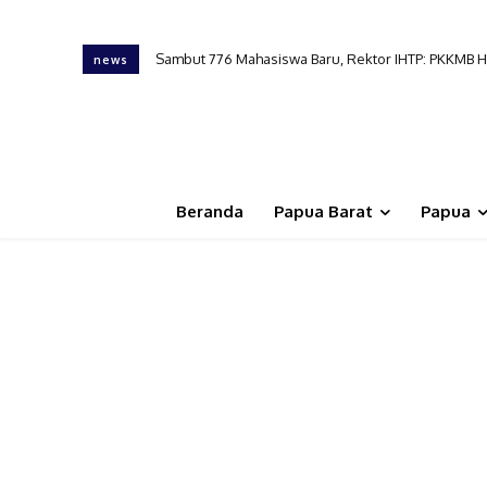
Senator Filep Desak Pemerintah Prioritaskan Anak
news
Beranda
Papua Barat
Papua