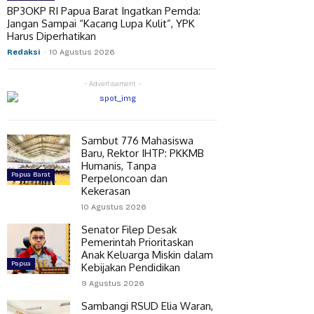
BP3OKP RI Papua Barat Ingatkan Pemda:
Jangan Sampai “Kacang Lupa Kulit”, YPK
Harus Diperhatikan
Redaksi
-
10 Agustus 2026
- Advertisement -
Sambut 776 Mahasiswa
Baru, Rektor IHTP: PKKMB
Humanis, Tanpa
Papua Barat
Perpeloncoan dan
Kekerasan
10 Agustus 2026
Senator Filep Desak
Pemerintah Prioritaskan
Anak Keluarga Miskin dalam
Papua
Kebijakan Pendidikan
9 Agustus 2026
Sambangi RSUD Elia Waran,