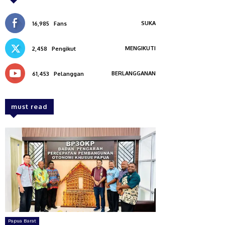
SUKA
16,985
Fans
MENGIKUTI
2,458
Pengikut
BERLANGGANAN
61,453
Pelanggan
must read
Papua Barat