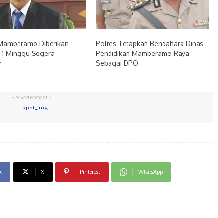
 Mamberamo Diberikan
Polres Tetapkan Bendahara Dinas
 1 Minggu Segera
Pendidikan Mamberamo Raya
r
Sebagai DPO
- Advertisement -
k
X
Pinterest
WhatsApp