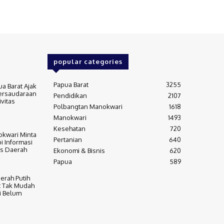
popular categories
Papua Barat
3255
a Barat Ajak
ersaudaraan
Pendidikan
2107
vitas
Polbangtan Manokwari
1618
Manokwari
1493
Kesehatan
720
okwari Minta
Pertanian
640
i Informasi
as Daerah
Ekonomi & Bisnis
620
Papua
589
erah Putih
t Tak Mudah
i Belum