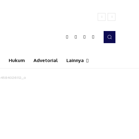
Hukum
Advetorial
Lainnya
64584026112_o