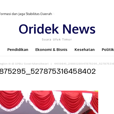
formasi dan Jaga Stabilitas Daerah
Oridek News
Suara Ufuk Timur
Pendidikan
Ekonomi & Bisnis
Kesehatan
Politik
egion III di SPBU Sowi-Manokwari
44119841_2188028947875295_52787531
7875295_527875316458402