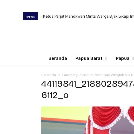
Ketua Parjal Manokwari Minta Warga Bijak Sikapi In
news
Beranda
Papua Barat
Papua
Beranda
Lauching Perdana Pertamax Wilayah VIII R
44119841_218802894
6112_o