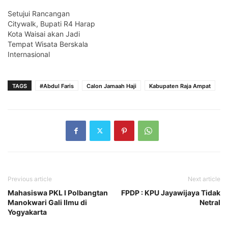
Setujui Rancangan
Citywalk, Bupati R4 Harap
Kota Waisai akan Jadi
Tempat Wisata Berskala
Internasional
TAGS
#Abdul Faris
Calon Jamaah Haji
Kabupaten Raja Ampat
Previous article
Next article
Mahasiswa PKL I Polbangtan
FPDP : KPU Jayawijaya Tidak
Manokwari Gali Ilmu di
Netral
Yogyakarta