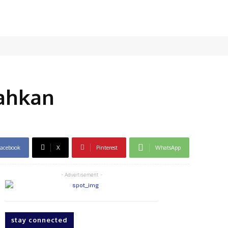
ahkan
acebook
X
Pinterest
WhatsApp
- Advertisement -
stay connected