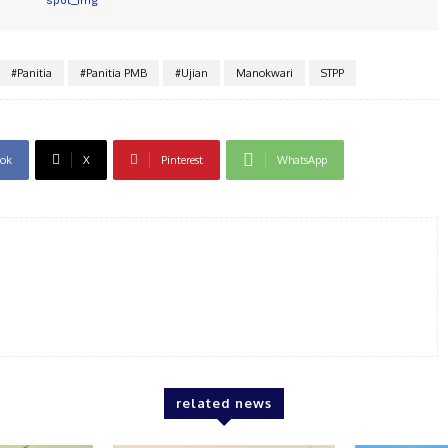
#Panitia
#Panitia PMB
#Ujian
Manokwari
STPP
ok
X
Pinterest
WhatsApp
related news