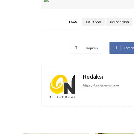
TAGS
#400 Soal
#Musnahkan
Facebo
Bagikan
Redaksi
https://orideknews.com