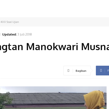
400 Soal Ujian
Updated:
3 Juli 2018
angtan Manokwari Musn
F
Bagikan