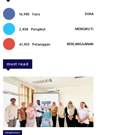
SUKA
16,985
Fans
MENGIKUTI
2,458
Pengikut
BERLANGGANAN
61,453
Pelanggan
must read
Kesehatan