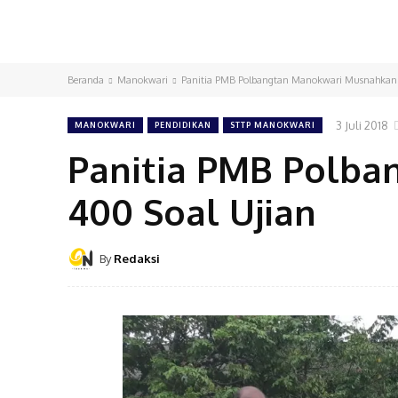
Beranda
Manokwari
Panitia PMB Polbangtan Manokwari Musnahkan 
3 Juli 2018
MANOKWARI
PENDIDIKAN
STTP MANOKWARI
Panitia PMB Polb
400 Soal Ujian
By
Redaksi