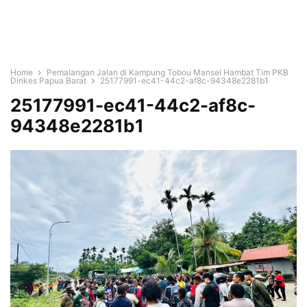
Home
Pemalangan Jalan di Kampung Tobou Mansel Hambat Tim PKB
Dinkes Papua Barat
25177991-ec41-44c2-af8c-94348e2281b1
25177991-ec41-44c2-af8c-
94348e2281b1