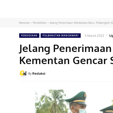
Beranda
Pendidikan
Jelang Penerimaan Mahasiswa Baru, Polbangtan K
5 Maret 2022
Up
PENDIDIKAN
POLBANGTAN MANOKWARI
Jelang Penerimaan
Kementan Gencar S
By
Redaksi