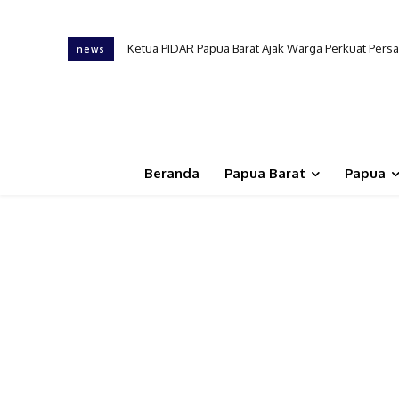
Ketua PIDAR Papua Barat Ajak Warga Perkuat Persaud
Ketua Parjal Manokwari Minta Warga Bijak Sikapi In
news
Beranda
Papua Barat
Papua