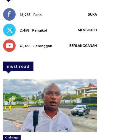
SUKA
16,985
Fans
MENGIKUTI
2,458
Pengikut
BERLANGGANAN
61,453
Pelanggan
must read
Olahraga