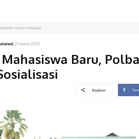
ementan Gencar Sosialisasi
dated:
21 Maret 2022
 Mahasiswa Baru, Polb
osialisasi
Fac
Bagikan