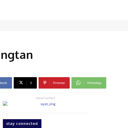
angtan
ebook
X
Pinterest
WhatsApp
- Advertisement -
stay connected