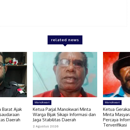
related news
Manokwari
Manokwari
 Barat Ajak
Ketua Parjal Manokwari Minta
Ketua Geraka
saudaraan
Warga Bijak Sikapi Informasi dan
Minta Masyar
tas Daerah
Jaga Stabilitas Daerah
Percaya Info
Terverifikasi
2 Agustus 2026