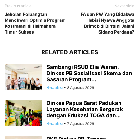
Previous article
Next article
Jebolan Polbangtan
FA dan PW Yang Didakwa
Manokwari Optimis Program
Habisi Nyawa Anggota
Kostratani di Halmahera
Brimob di Bintuni Jalani
Timur Sukses
Sidang Perdana?
RELATED ARTICLES
Sambangi RSUD Elia Waran,
Dinkes PB Sosialisasi Skema dan
Sasaran Program...
Redaksi
-
8 Agustus 2026
Dinkes Papua Barat Padukan
Layanan Kesehatan Bergerak
dengan Edukasi TOGA dan...
Redaksi
-
7 Agustus 2026
PKB Dinkes PB, Tenaga