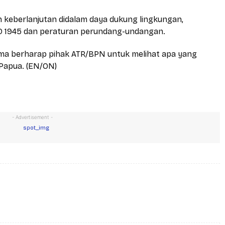
n keberlanjutan didalam daya dukung lingkungan,
UD 1945 dan peraturan perundang-undangan.
fma berharap pihak ATR/BPN untuk melihat apa yang
 Papua. (EN/ON)
- Advertisement -
X
Pinterest
WhatsApp