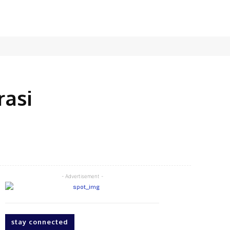
rasi
X
Pinterest
WhatsApp
- Advertisement -
stay connected