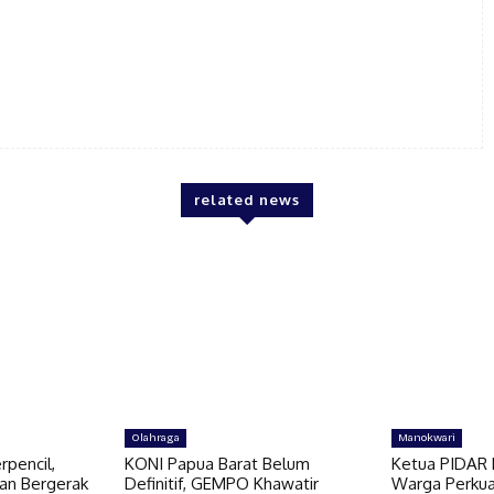
related news
Olahraga
Manokwari
pencil,
KONI Papua Barat Belum
Ketua PIDAR 
an Bergerak
Definitif, GEMPO Khawatir
Warga Perkua