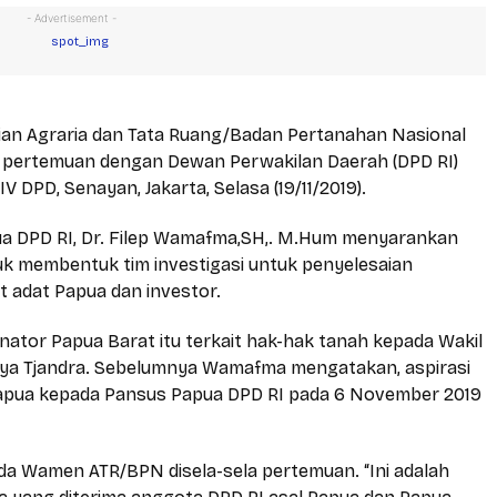
- Advertisement -
ian Agraria dan Tata Ruang/Badan Pertanahan Nasional
n pertemuan dengan Dewan Perwakilan Daerah (DPD RI)
 DPD, Senayan, Jakarta, Selasa (19/11/2019).
ua DPD RI, Dr. Filep Wamafma,SH,. M.Hum menyarankan
k membentuk tim investigasi untuk penyelesaian
t adat Papua dan investor.
nator Papua Barat itu terkait hak-hak tanah kepada Wakil
rya Tjandra. Sebelumnya Wamafma mengatakan, aspirasi
Papua kepada Pansus Papua DPD RI pada 6 November 2019
pada Wamen ATR/BPN disela-sela pertemuan. “Ini adalah