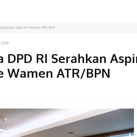
 Masyarakat Adat ke Wamen ATR/BPN
 2019
 DPD RI Serahkan Aspi
ke Wamen ATR/BPN
Facebook
Bagikan