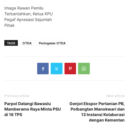
Image Rawan Pemilu
Terbantahkan, Ketua KPU
Pegaf Apresiasi Sejumlah
Pihak
TAGS
OTDA
Peringatan OTDA
Previous article
Next article
Parpol Datangi Bawaslu
Genjot Ekspor Pertanian PB,
Mamberamo Raya Minta PSU
Polbangtan Manokwari dan
di 16 TPS
13 Instansi Kolaborasi
dengan Kementan