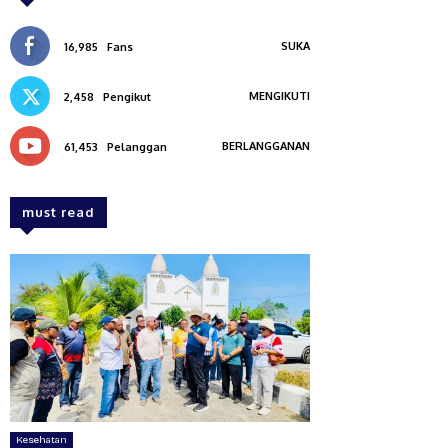
SUKA
16,985
Fans
MENGIKUTI
2,458
Pengikut
BERLANGGANAN
61,453
Pelanggan
must read
Kesehatan