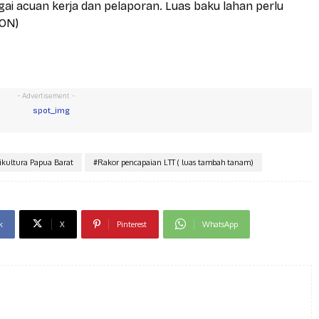
ai acuan kerja dan pelaporan. Luas baku lahan perlu
/ON)
- Advertisement -
kultura Papua Barat
#Rakor pencapaian LTT ( luas tambah tanam)
k
X
Pinterest
WhatsApp