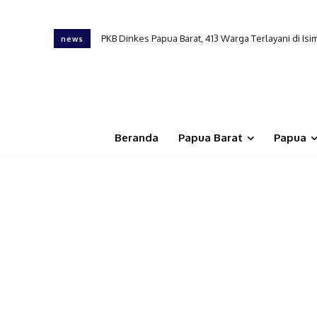
PKB Dinkes Papua Barat, 413 Warga Terlayani di Isim,
Tembus Daerah Terpencil, Pelayanan Kesehatan Ber
news
Beranda
Papua Barat
Papua