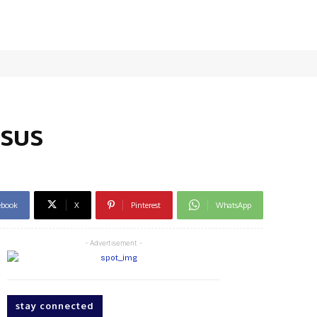
sus
ebook
X
Pinterest
WhatsApp
- Advertisement -
stay connected