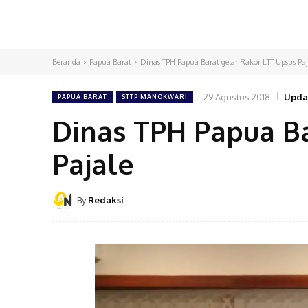
Beranda
Papua Barat
Dinas TPH Papua Barat gelar Rakor LTT Upsus Paj
29 Agustus 2018
Upda
PAPUA BARAT
STTP MANOKWARI
Dinas TPH Papua Ba
Pajale
By
Redaksi