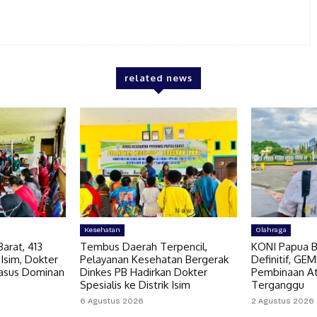
related news
Kesehatan
Olahraga
arat, 413
Tembus Daerah Terpencil,
KONI Papua B
 Isim, Dokter
Pelayanan Kesehatan Bergerak
Definitif, GE
Kasus Dominan
Dinkes PB Hadirkan Dokter
Pembinaan At
Spesialis ke Distrik Isim
Terganggu
6 Agustus 2026
2 Agustus 2026