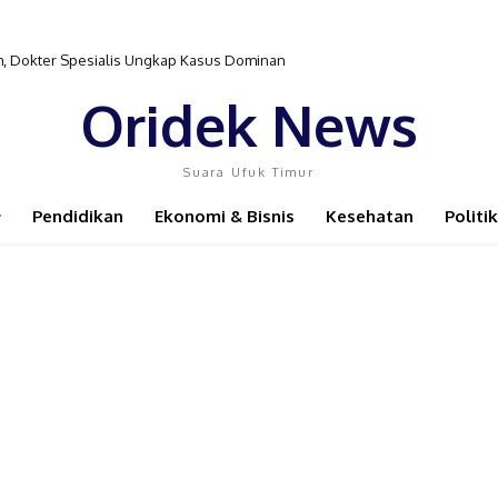
 Dokter Spesialis Ungkap Kasus Dominan
gerak Dinkes PB Hadirkan Dokter Spesialis ke Distrik Isim
Oridek News
Suara Ufuk Timur
Pendidikan
Ekonomi & Bisnis
Kesehatan
Politik