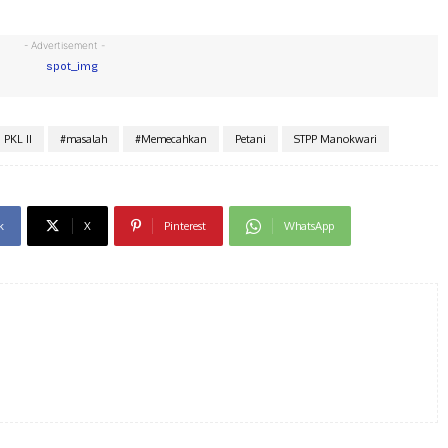
- Advertisement -
PKL II
#masalah
#Memecahkan
Petani
STPP Manokwari
k
X
Pinterest
WhatsApp