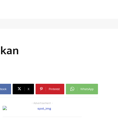
pkan
ebook
X
Pinterest
WhatsApp
- Advertisement -