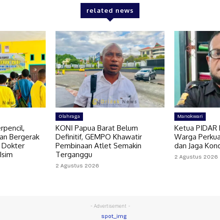
related news
Olahraga
Manokwari
pencil,
KONI Papua Barat Belum
Ketua PIDAR 
an Bergerak
Definitif, GEMPO Khawatir
Warga Perkua
 Dokter
Pembinaan Atlet Semakin
dan Jaga Kon
 Isim
Terganggu
2 Agustus 2026
2 Agustus 2026
- Advertisement -