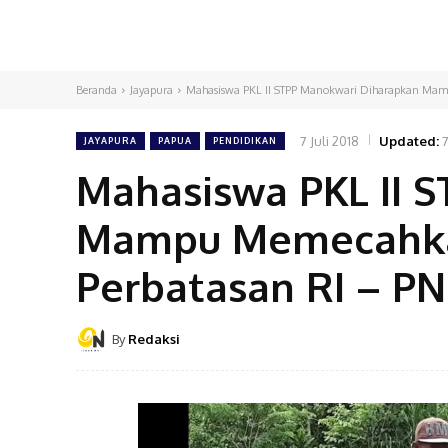
Beranda
Jayapura
Mahasiswa PKL II STPP Manokwari Diharapkan Mamp
7 Juli 2018
Updated:
7
JAYAPURA
PAPUA
PENDIDIKAN
Mahasiswa PKL II 
Mampu Memecahkan
Perbatasan RI – P
By
Redaksi