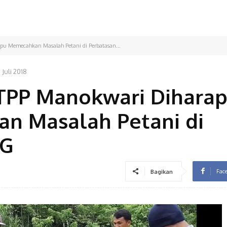
u Memecahkan Masalah Petani di Perbatasan...
 Juli 2018
STPP Manokwari Dihara
 Masalah Petani di
NG
Fac
Bagikan