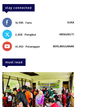
stay connected
SUKA
16,985
Fans
MENGIKUTI
2,458
Pengikut
BERLANGGANAN
61,453
Pelanggan
must read