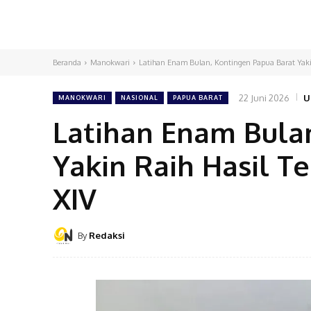
Beranda
Manokwari
Latihan Enam Bulan, Kontingen Papua Barat Yakin 
22 Juni 2026
U
MANOKWARI
NASIONAL
PAPUA BARAT
Latihan Enam Bula
Yakin Raih Hasil T
XIV
By
Redaksi