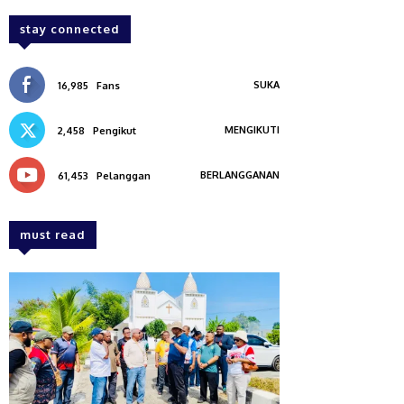
stay connected
SUKA
16,985
Fans
MENGIKUTI
2,458
Pengikut
BERLANGGANAN
61,453
Pelanggan
must read