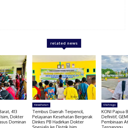
related news
Kesehatan
Olahraga
arat, 413
Tembus Daerah Terpencil,
KONI Papua B
 Isim, Dokter
Pelayanan Kesehatan Bergerak
Definitif, GE
Kasus Dominan
Dinkes PB Hadirkan Dokter
Pembinaan At
Spesialis ke Distrik Isim
Terganggu