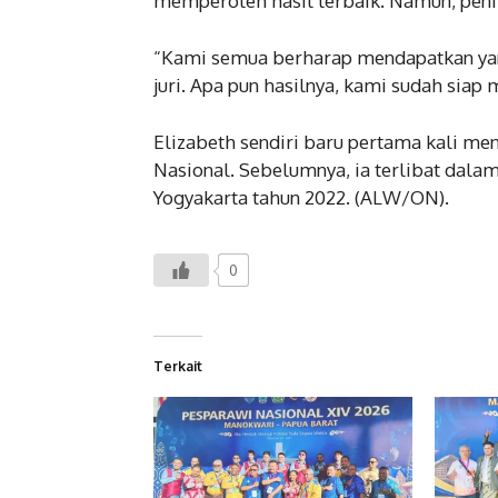
memperoleh hasil terbaik. Namun, penila
“Kami semua berharap mendapatkan yang
juri. Apa pun hasilnya, kami sudah siap 
Elizabeth sendiri baru pertama kali me
Nasional. Sebelumnya, ia terlibat dala
Yogyakarta tahun 2022. (ALW/ON).
0
Terkait