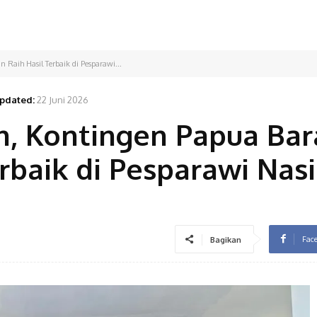
Raih Hasil Terbaik di Pesparawi...
pdated:
22 Juni 2026
n, Kontingen Papua Bar
erbaik di Pesparawi Nas
Fac
Bagikan