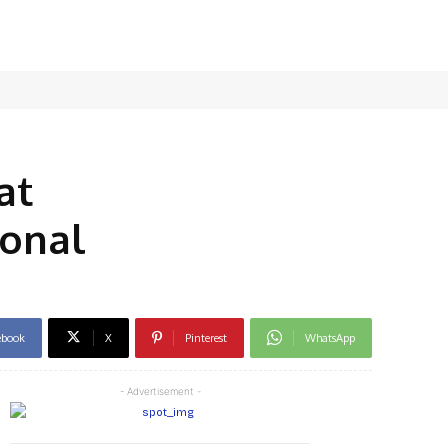
at
ional
ebook
X
Pinterest
WhatsApp
- Advertisement -