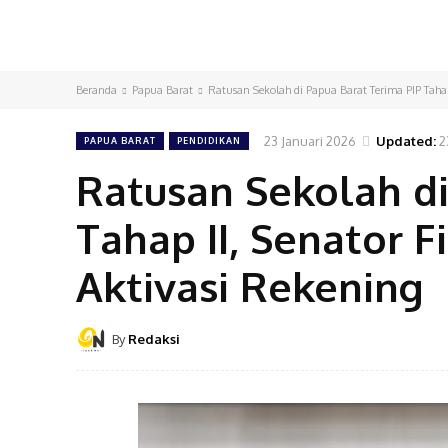
Beranda
Papua Barat
Ratusan Sekolah di Papua Barat Terima PIP Taha
23 Januari 2026
Updated:
2
PAPUA BARAT
PENDIDIKAN
Ratusan Sekolah di
Tahap II, Senator
Aktivasi Rekening
By
Redaksi