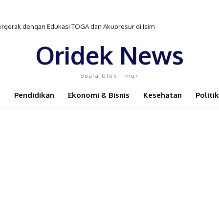
gerak dengan Edukasi TOGA dan Akupresur di Isim
n Pengobatan TB-HIV di Distrik Isim
Oridek News
Suara Ufuk Timur
Pendidikan
Ekonomi & Bisnis
Kesehatan
Politik