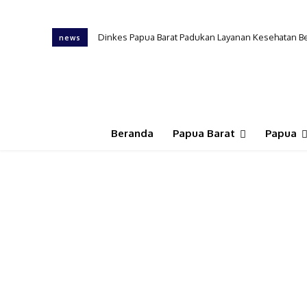
Dinkes Papua Barat Padukan Layanan Kesehatan Ber
PKB Dinkes PB, Tenaga Kesehatan Ungkap Tantanga
news
Beranda
Papua Barat
Papua