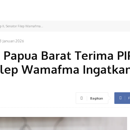
p II, Senator Filep Wamafma...
3 Januari 2026
 Papua Barat Terima PI
 Filep Wamafma Ingatka
F
Bagikan