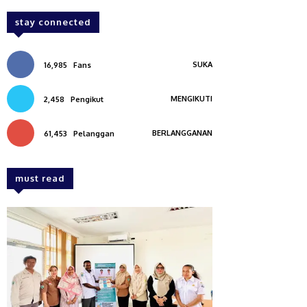
stay connected
SUKA
16,985
Fans
MENGIKUTI
2,458
Pengikut
BERLANGGANAN
61,453
Pelanggan
must read