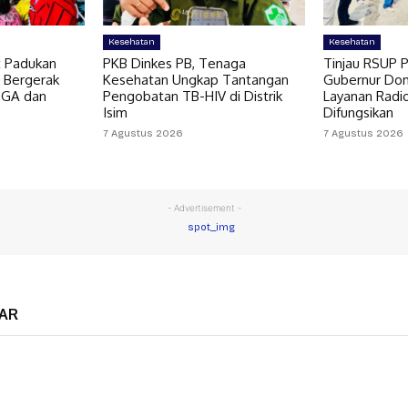
Kesehatan
Kesehatan
t Padukan
PKB Dinkes PB, Tenaga
Tinjau RSUP P
 Bergerak
Kesehatan Ungkap Tantangan
Gubernur Do
OGA dan
Pengobatan TB-HIV di Distrik
Layanan Radi
Isim
Difungsikan
7 Agustus 2026
7 Agustus 2026
- Advertisement -
AR