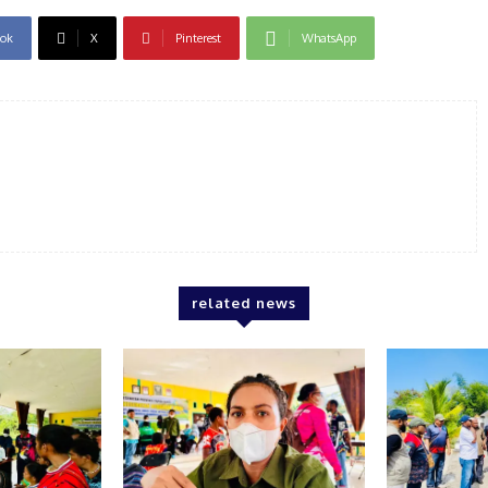
ok
X
Pinterest
WhatsApp
related news