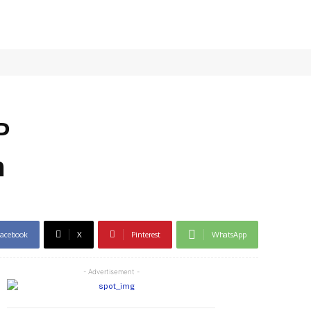
P
n
acebook
X
Pinterest
WhatsApp
- Advertisement -