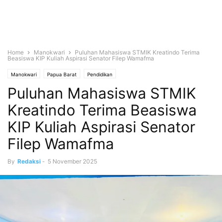
Home
Manokwari
Puluhan Mahasiswa STMIK Kreatindo Terima
Beasiswa KIP Kuliah Aspirasi Senator Filep Wamafma
Manokwari
Papua Barat
Pendidikan
Puluhan Mahasiswa STMIK
Kreatindo Terima Beasiswa
KIP Kuliah Aspirasi Senator
Filep Wamafma
By
Redaksi
-
5 November 2025