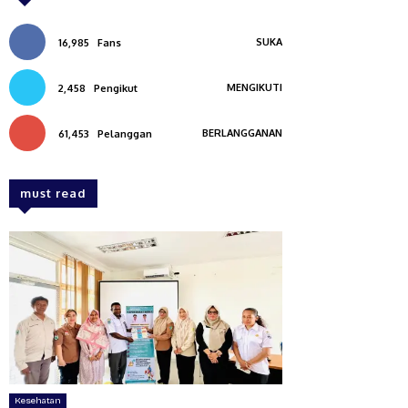
SUKA
16,985
Fans
MENGIKUTI
2,458
Pengikut
BERLANGGANAN
61,453
Pelanggan
must read
Kesehatan