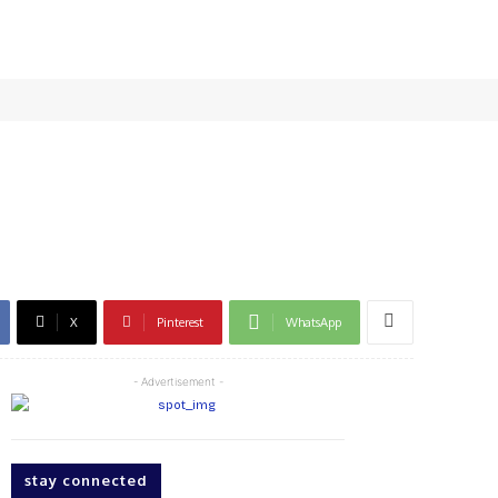
X
Pinterest
WhatsApp
- Advertisement -
stay connected