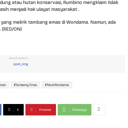
indung atau hutan konservasi, Rumbino mengklaim tidak
asih menjadi hak ulayat masyarakat .
 yang melirik tambang emas di Wondama. Namun, ada
t. (RED/ON)
- Advertisement -
rasi
#Tambang Emas
#TelukWondama
X
Pinterest
WhatsApp