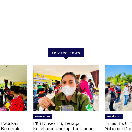
related news
Kesehatan
Kesehatan
t Padukan
PKB Dinkes PB, Tenaga
Tinjau RSUP P
 Bergerak
Kesehatan Ungkap Tantangan
Gubernur Do