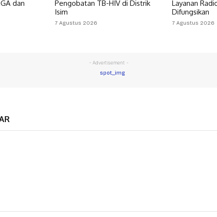
OGA dan
Pengobatan TB-HIV di Distrik
Layanan Radi
Isim
Difungsikan
7 Agustus 2026
7 Agustus 2026
- Advertisement -
AR