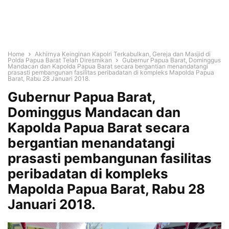
Home
Akhirnya Keinginan Kapolri Terkabulkan, Gereja dan Masjid di
Polda Papua Barat Telah Diresmikan
Gubernur Papua Barat, Dominggus
Mandacan dan Kapolda Papua Barat secara bergantian menandatangi
prasasti pembangunan fasilitas peribadatan di kompleks Mapolda Papua
Barat, Rabu 28 Januari 2018.
Gubernur Papua Barat,
Dominggus Mandacan dan
Kapolda Papua Barat secara
bergantian menandatangi
prasasti pembangunan fasilitas
peribadatan di kompleks
Mapolda Papua Barat, Rabu 28
Januari 2018.