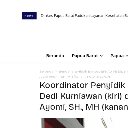
Dinkes Papua Barat Padukan Layanan Kesehatan B
news
Beranda
Papua Barat
Papua
Beranda
Bendahara Hibah Bansos BPKAD PB Diperik
Jusak Ayomi, SH., MH (kanan). Foto : RED/ON
Koordinator Penyidik 
Dedi Kurniawan (kiri) 
Ayomi, SH., MH (kanan