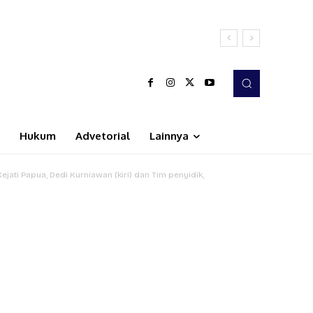
Hukum
Advetorial
Lainnya
jati Papua, Dedi Kurniawan (kiri) dan Tim penyidik,