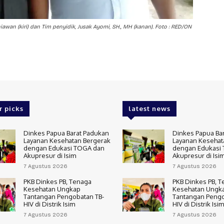
awan (kiri) dan Tim penyidik, Jusak Ayomi, SH., MH (kanan). Foto : RED/ON
r picks
latest news
Dinkes Papua Barat Padukan
Dinkes Papua Ba
Layanan Kesehatan Bergerak
Layanan Kesehat
dengan Edukasi TOGA dan
dengan Edukasi
Akupresur di Isim
Akupresur di Isi
7 Agustus 2026
7 Agustus 2026
PKB Dinkes PB, Tenaga
PKB Dinkes PB, 
Kesehatan Ungkap
Kesehatan Ungk
Tantangan Pengobatan TB-
Tantangan Pengo
HIV di Distrik Isim
HIV di Distrik Isim
7 Agustus 2026
7 Agustus 2026