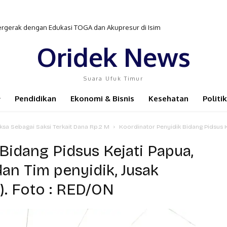
ergerak dengan Edukasi TOGA dan Akupresur di Isim
Oridek News
Suara Ufuk Timur
Pendidikan
Ekonomi & Bisnis
Kesehatan
Politik
sa Sebagai Saksi Terkait Dana Rp.2 M
Koordinator Penyidik Bidang Pidsus Ke
Bidang Pidsus Kejati Papua,
dan Tim penyidik, Jusak
). Foto : RED/ON