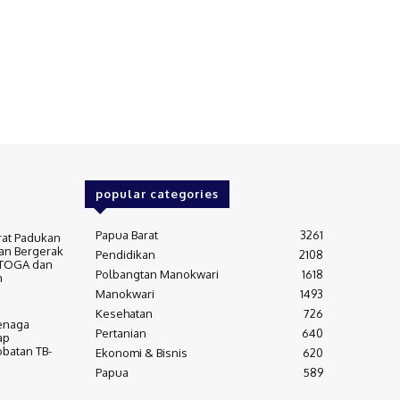
popular categories
Papua Barat
3261
rat Padukan
an Bergerak
Pendidikan
2108
 TOGA dan
Polbangtan Manokwari
1618
m
Manokwari
1493
Kesehatan
726
Tenaga
Pertanian
640
ap
batan TB-
Ekonomi & Bisnis
620
Papua
589