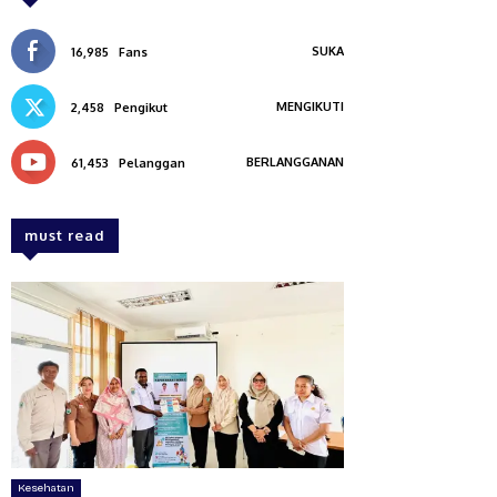
SUKA
16,985
Fans
MENGIKUTI
2,458
Pengikut
BERLANGGANAN
61,453
Pelanggan
must read
Kesehatan