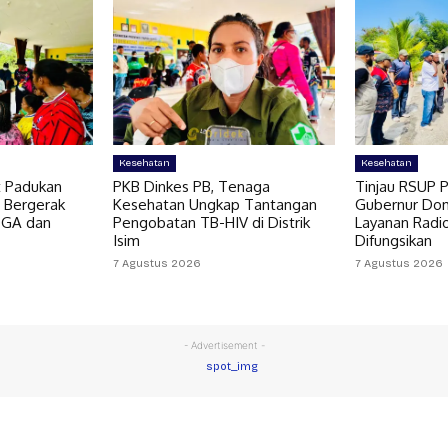
Kesehatan
Kesehatan
t Padukan
PKB Dinkes PB, Tenaga
Tinjau RSUP P
 Bergerak
Kesehatan Ungkap Tantangan
Gubernur Do
OGA dan
Pengobatan TB-HIV di Distrik
Layanan Radi
Isim
Difungsikan
7 Agustus 2026
7 Agustus 2026
- Advertisement -