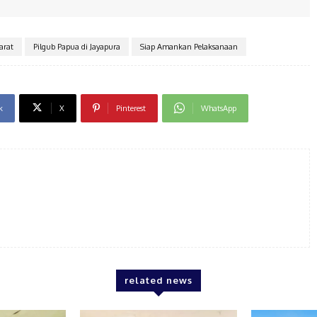
arat
Pilgub Papua di Jayapura
Siap Amankan Pelaksanaan
k
X
Pinterest
WhatsApp
related news