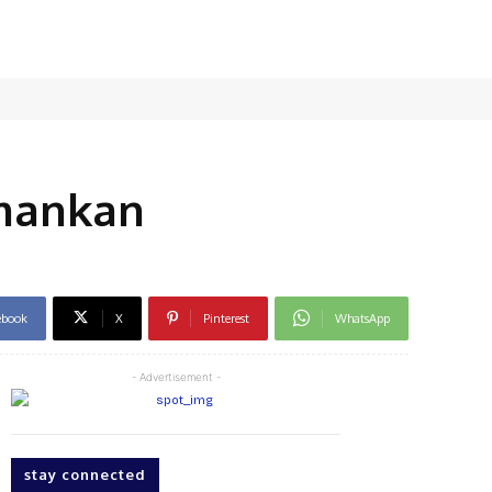
Amankan
ebook
X
Pinterest
WhatsApp
- Advertisement -
stay connected