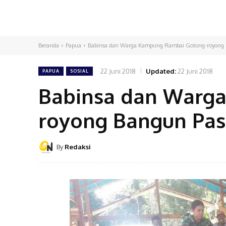
Beranda
Papua
Babinsa dan Warga Kampung Rambai Gotong-royong 
22 Juni 2018
Updated:
22 Juni 2018
PAPUA
SOSIAL
Babinsa dan Warg
royong Bangun Pas
By
Redaksi