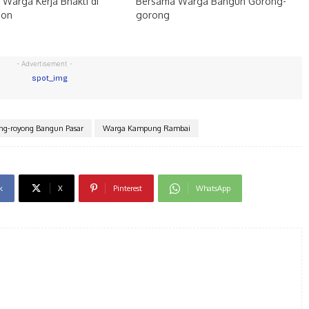
Warga Kerja Bhakti di
Bersama Warga Bangun Gorong-
ion
gorong
- Advertisement -
ng-royong Bangun Pasar
Warga Kampung Rambai
k
X
Pinterest
WhatsApp