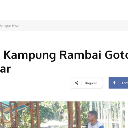
Bangun Pasar
a Kampung Rambai Got
ar
Fac
Bagikan