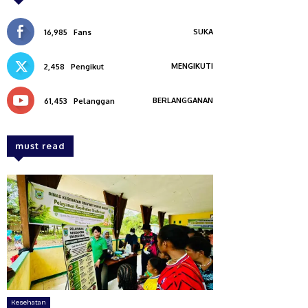
SUKA
16,985
Fans
MENGIKUTI
2,458
Pengikut
BERLANGGANAN
61,453
Pelanggan
must read
Kesehatan