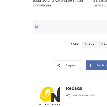
Baad Gotong Royong Bersihkan
Bersama 
Lingkungan
Gereja S
TAGS
Babinsa
Goto
Faceboo
Bagikan
Redaksi
https://orideknews.com