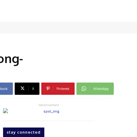
ong-
ebook
X
Pinterest
WhatsApp
- Advertisement -
stay connected