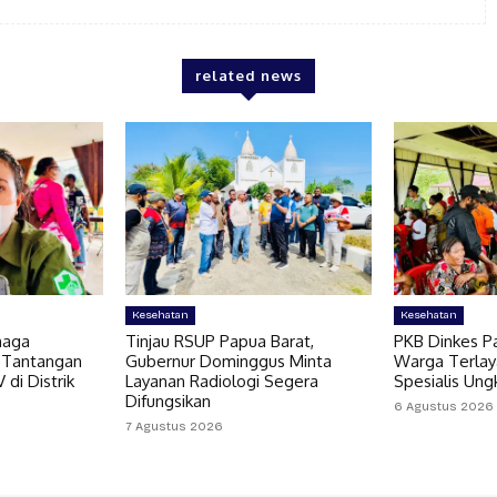
related news
Kesehatan
Kesehatan
naga
Tinjau RSUP Papua Barat,
PKB Dinkes Pa
 Tantangan
Gubernur Dominggus Minta
Warga Terlaya
di Distrik
Layanan Radiologi Segera
Spesialis Un
Difungsikan
6 Agustus 2026
7 Agustus 2026