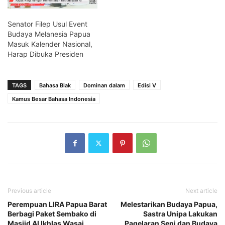
Senator Filep Usul Event
Budaya Melanesia Papua
Masuk Kalender Nasional,
Harap Dibuka Presiden
TAGS
Bahasa Biak
Dominan dalam
Edisi V
Kamus Besar Bahasa Indonesia
Previous article
Next article
Perempuan LIRA Papua Barat
Melestarikan Budaya Papua,
Berbagi Paket Sembako di
Sastra Unipa Lakukan
Masjid Al Ikhlas Wasai
Pagelaran Seni dan Budaya