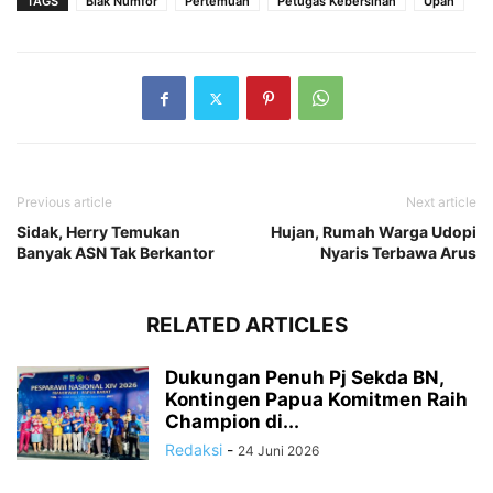
TAGS
Biak Numfor
Pertemuan
Petugas Kebersihan
Upah
Previous article
Next article
Sidak, Herry Temukan
Hujan, Rumah Warga Udopi
Banyak ASN Tak Berkantor
Nyaris Terbawa Arus
RELATED ARTICLES
Dukungan Penuh Pj Sekda BN,
Kontingen Papua Komitmen Raih
Champion di...
Redaksi
-
24 Juni 2026