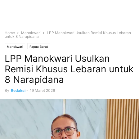
Home
Manokwari
LPP Manokwari Usulkan Remisi Khusus Lebaran
untuk 8 Narapidana
Manokwari
Papua Barat
LPP Manokwari Usulkan
Remisi Khusus Lebaran untuk
8 Narapidana
By
Redaksi
-
19 Maret 2026