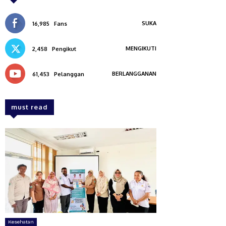
SUKA
16,985
Fans
MENGIKUTI
2,458
Pengikut
BERLANGGANAN
61,453
Pelanggan
must read
Kesehatan