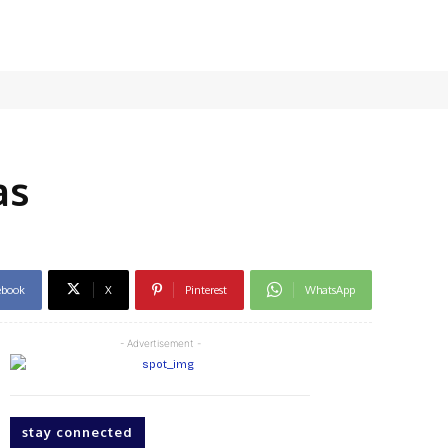
as
ebook
X
Pinterest
WhatsApp
- Advertisement -
stay connected