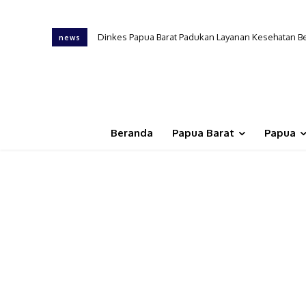
PKB Dinkes PB, Tenaga Kesehatan Ungkap Tantangan
news
Beranda
Papua Barat
Papua