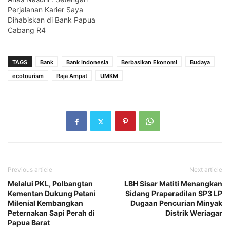
Perjalanan Karier Saya
Dihabiskan di Bank Papua
Cabang R4
TAGS
Bank
Bank Indonesia
Berbasikan Ekonomi
Budaya
ecotourism
Raja Ampat
UMKM
Previous article
Next article
Melalui PKL, Polbangtan
LBH Sisar Matiti Menangkan
Kementan Dukung Petani
Sidang Praperadilan SP3 LP
Milenial Kembangkan
Dugaan Pencurian Minyak
Peternakan Sapi Perah di
Distrik Weriagar
Papua Barat