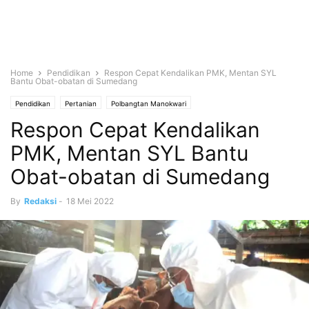
Home
Pendidikan
Respon Cepat Kendalikan PMK, Mentan SYL
Bantu Obat-obatan di Sumedang
Pendidikan
Pertanian
Polbangtan Manokwari
Respon Cepat Kendalikan
PMK, Mentan SYL Bantu
Obat-obatan di Sumedang
By
Redaksi
-
18 Mei 2022