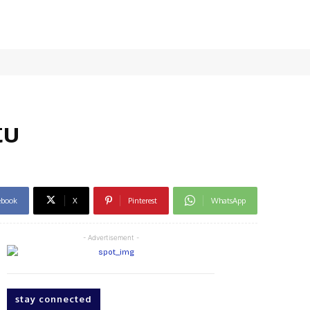
tu
ebook
X
Pinterest
WhatsApp
- Advertisement -
stay connected