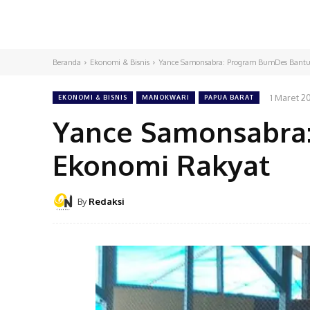
Beranda
Ekonomi & Bisnis
Yance Samonsabra: Program BumDes Bantu
1 Maret 2
EKONOMI & BISNIS
MANOKWARI
PAPUA BARAT
Yance Samonsabra
Ekonomi Rakyat
By
Redaksi