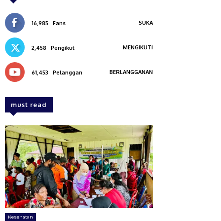
SUKA
16,985
Fans
MENGIKUTI
2,458
Pengikut
BERLANGGANAN
61,453
Pelanggan
must read
Kesehatan