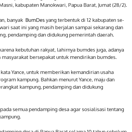
sni, kabupaten Manokwari, Papua Barat, Jumat (28/2).
an, banyak
BumDes
yang terbentuk di 12 kabupaten se-
wari saat ini yang masih berjalan sampai sekarang dan
ng, pendamping dan didukung pemerintah daerah.
arena kebutuhan rakyat, lahirnya bumdes juga, adanya
masyarakat bersepakat untuk mendirikan bumdes.
a, kata Yance, untuk memberikan kemandirian usaha
rogram kampung. Bahkan menurut Yance, maju dan
 perangkat kampung, pendamping dan didukung
pada semua pendamping desa agar sosialisasi tentang
 kampung.
damping desa di Papua Barat selama 10 tahun sebelum