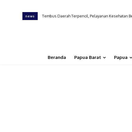
Tembus Daerah Terpencil, Pelayanan Kesehatan Berger
KONI Papua Barat Belum Definitif, GEMPO Khawati
news
Beranda
Papua Barat
Papua