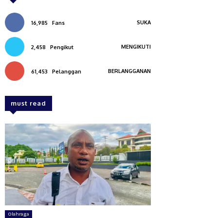
SUKA
16,985
Fans
MENGIKUTI
2,458
Pengikut
BERLANGGANAN
61,453
Pelanggan
must read
Olahraga