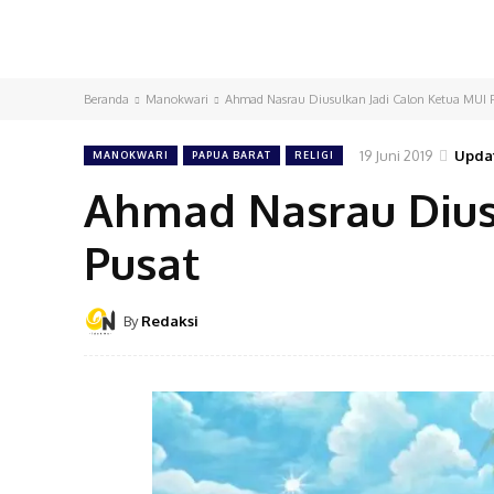
Beranda
Manokwari
Ahmad Nasrau Diusulkan Jadi Calon Ketua MUI 
19 Juni 2019
Upda
MANOKWARI
PAPUA BARAT
RELIGI
Ahmad Nasrau Dius
Pusat
By
Redaksi