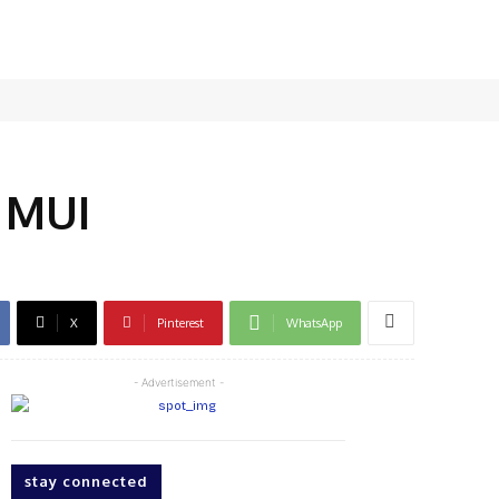
 MUI
X
Pinterest
WhatsApp
- Advertisement -
stay connected