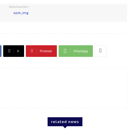
- Advertisement -
X
Pinterest
WhatsApp
related news