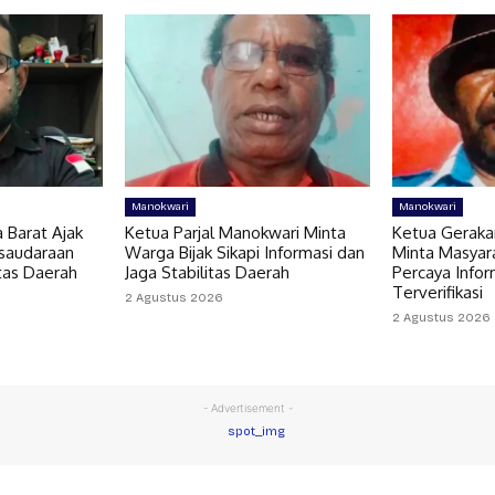
Manokwari
Manokwari
 Barat Ajak
Ketua Parjal Manokwari Minta
Ketua Geraka
saudaraan
Warga Bijak Sikapi Informasi dan
Minta Masyar
tas Daerah
Jaga Stabilitas Daerah
Percaya Info
Terverifikasi
2 Agustus 2026
2 Agustus 2026
- Advertisement -