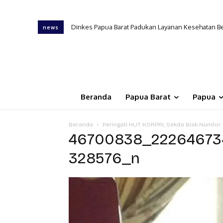
Dinkes Papua Barat Padukan Layanan Kesehatan B
news
Beranda
Papua Barat
Papua
Beranda
Peringati HUT KORPRI, Sekda Biak Numfor 
46700838_22264673
328576_n