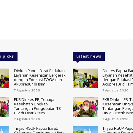
r picks
latest news
Dinkes Papua Barat Padukan
Dinkes Papua Ba
Layanan Kesehatan Bergerak
Layanan Kesehat
dengan Edukasi TOGA dan
dengan Edukasi
Akupresur di Isim
Akupresur di Isi
7 Agustus 2026
7 Agustus 2026
PKB Dinkes PB, Tenaga
PKB Dinkes PB, 
Kesehatan Ungkap
Kesehatan Ungk
Tantangan Pengobatan TB-
Tantangan Pengo
HIV di Distrik Isim
HIV di Distrik Isim
7 Agustus 2026
7 Agustus 2026
Tinjau RSUP Papua Barat,
Tinjau RSUP Papu
Gubernur Dominggus Minta
Gubernur Domin