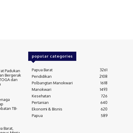
popular categories
Papua Barat
3261
rat Padukan
an Bergerak
Pendidikan
2108
 TOGA dan
Polbangtan Manokwari
1618
m
Manokwari
1493
Kesehatan
726
Tenaga
Pertanian
640
ap
batan TB-
Ekonomi & Bisnis
620
Papua
589
a Barat,
ggus Minta