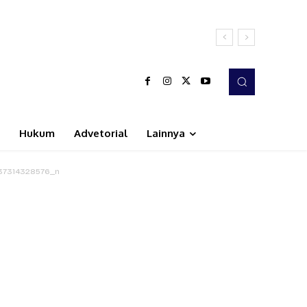
Hukum
Advetorial
Lainnya
7314328576_n