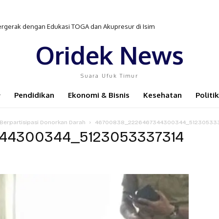
ergerak dengan Edukasi TOGA dan Akupresur di Isim
Oridek News
Suara Ufuk Timur
Pendidikan
Ekonomi & Bisnis
Kesehatan
Politik
Berpartisipasi Donorkan Darah
46700838_2226467344300344_512305333
44300344_5123053337314